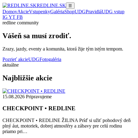
RED
LINE.SK
☰
Domov
Akcie
Vstupenky
Galéria
Shop
UDG
Pravidlá
UDG vstup
IG
YT
FB
redline community
Vášeň sa musí zrodiť.
Zrazy, jazdy, eventy a komunita, ktorá žije tým istým tempom.
Pozrieť akcie
UDG
Fotogaléria
aktuálne
Najbližšie akcie
15.08.2026
Pripravujeme
CHECKPOINT • REDLINE
CHECKPOINT • REDLINE ŽILINA Príď si užiť pohodový deň
plný áut, motoriek, dobrej atmosféry a zábavy pre celú rodinu
priamo pri…