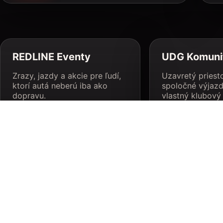
REDLINE Eventy
UDG Komuni
Zrazy, jazdy a akcie pre ľudí,
Uzavretý priesto
ktorí autá neberú iba ako
spoločné výjazd
dopravu.
vlastný klubový
SUPPORT
PARTNERI
Značky a ľudia, ktorí stoja pri REDLINE komunite.