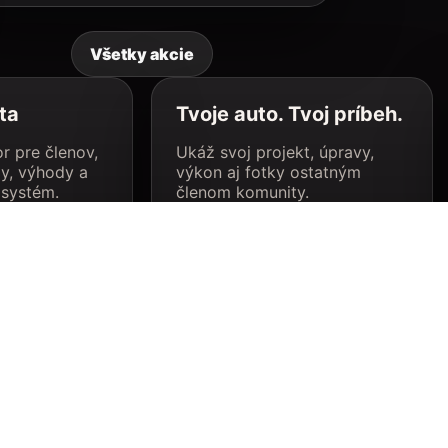
Všetky akcie
ta
Tvoje auto. Tvoj príbeh.
r pre členov,
Ukáž svoj projekt, úpravy,
y, výhody a
výkon aj fotky ostatným
 systém.
členom komunity.