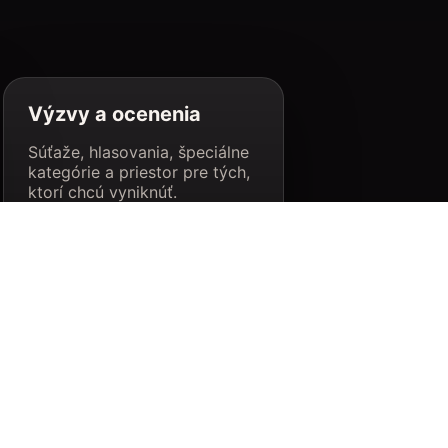
Výzvy a ocenenia
Súťaže, hlasovania, špeciálne
kategórie a priestor pre tých,
ktorí chcú vyniknúť.