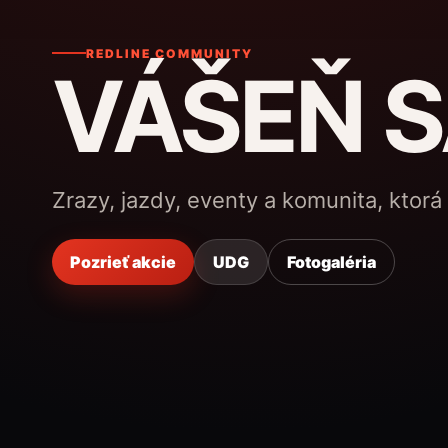
REDLINE COMMUNITY
VÁŠEŇ S
Zrazy, jazdy, eventy a komunita, ktorá
Pozrieť akcie
UDG
Fotogaléria